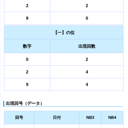
2
2
9
0
【一】の位
数字
出現回数
0
2
2
4
9
4
出現回号（データ）
回号
日付
NB3
NB4