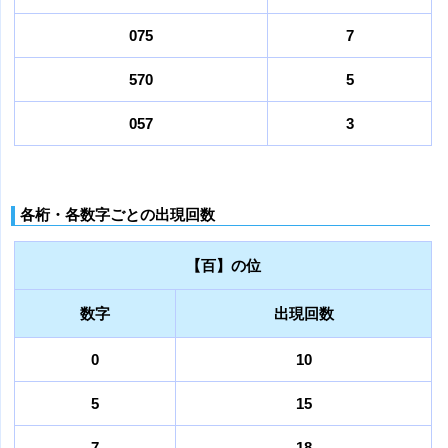
075
7
570
5
057
3
各桁・各数字ごとの出現回数
【百】の位
数字
出現回数
0
10
5
15
7
18