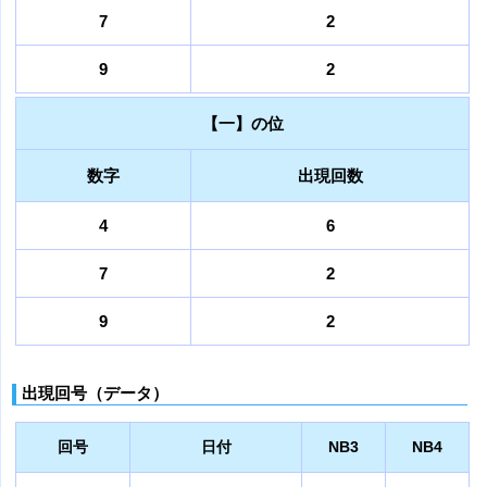
7
2
9
2
【一】の位
数字
出現回数
4
6
7
2
9
2
出現回号（データ）
回号
日付
NB3
NB4