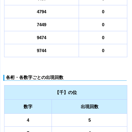
4794
0
7449
0
9474
0
9744
0
各桁・各数字ごとの出現回数
【千】の位
数字
出現回数
4
5