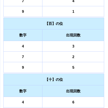
7
4
9
1
【百】の位
数字
出現回数
4
3
7
2
9
5
【十】の位
数字
出現回数
4
6